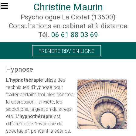
Aller au contenu principal
Christine Maurin
Psychologue La Ciotat (13600)
Consultations en cabinet et à distance
Tél.
06 61 88 03 69
PRENDRE RDV EN LIGNE
Hypnose
L’hypnothérapie
utilise des
techniques d’hypnose pour
traiter certains troubles comme
la dépression, l’anxiété, les
addictions, la gestion du stress,
etc.
L’hypnothérapie
est
différente de “l’hypnose de
spectacle”: pendant la séance,